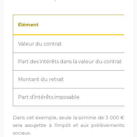
Élément
M
Valeur du contrat
5
Part des intérêts dans la valeur du contrat
15
Montant du retrait
1
Part d’intérêts imposable
(1
Dans cet exemple, seule la somme de 3 000 €
sera assujettie à l’impôt et aux prélèvements
sociaux.