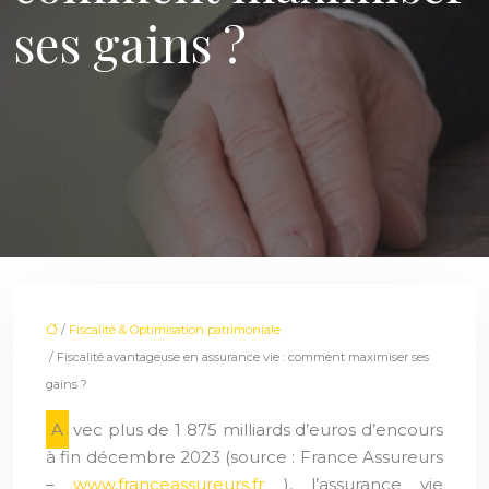
ses gains ?
/
Fiscalité & Optimisation patrimoniale
/ Fiscalité avantageuse en assurance vie : comment maximiser ses
gains ?
Avec plus de 1 875 milliards d’euros d’encours
à fin décembre 2023 (source : France Assureurs
–
www.franceassureurs.fr
), l’assurance vie