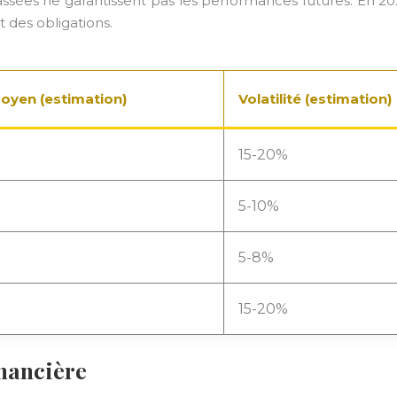
sées ne garantissent pas les performances futures. En 202
t des obligations.
yen (estimation)
Volatilité (estimation)
15-20%
5-10%
5-8%
15-20%
inancière