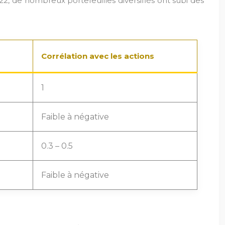
2, de nombreux portefeuilles diversifiés ont subi des
Corrélation avec les actions
1
Faible à négative
0.3 – 0.5
Faible à négative