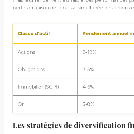
mais leur rendement est faible. Les performances pas
pertes en raison de la baisse simultanée des actions e
Classe d’actif
Rendement annuel mo
Actions
8-12%
Obligations
3-5%
Immobilier (SCPI)
4-6%
Or
5-8%
Les stratégies de diversification f