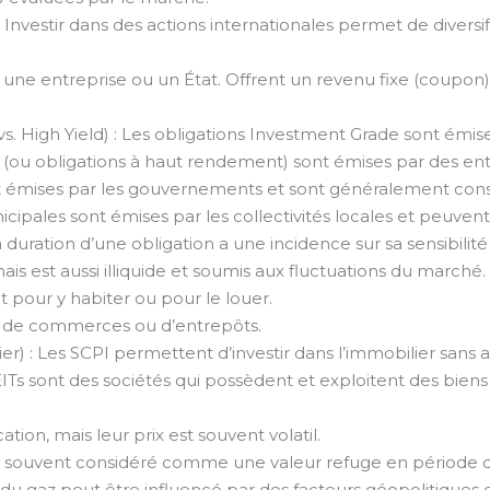
 : Investir dans des actions internationales permet de divers
une entreprise ou un État. Offrent un revenu fixe (coup
vs. High Yield) : Les obligations Investment Grade sont é
ld (ou obligations à haut rendement) sont émises par des ent
sont émises par les gouvernements et sont généralement co
cipales sont émises par les collectivités locales et peuvent 
duration d’une obligation a une incidence sur sa sensibilité 
s est aussi illiquide et soumis aux fluctuations du marché.
t pour y habiter ou pour le louer.
, de commerces ou d’entrepôts.
r) : Les SCPI permettent d’investir dans l’immobilier sans a
EITs sont des sociétés qui possèdent et exploitent des biens
ation, mais leur prix est souvent volatil.
 est souvent considéré comme une valeur refuge en période
et du gaz peut être influencé par des facteurs géopolitique