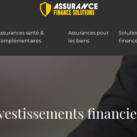
ssurances santé &
Assurances pour
Solutio
Complémentaires
les biens
Financ
nvestissements financi