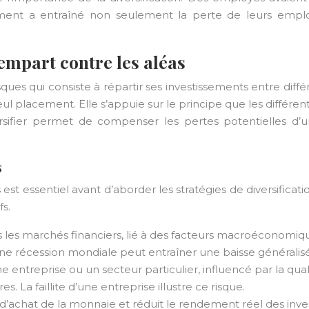
rement a entraîné non seulement la perte de leurs emploi
rempart contre les aléas
sques qui consiste à répartir ses investissements entre diff
 seul placement. Elle s’appuie sur le principe que les différ
ersifier permet de compenser les pertes potentielles d’un
s
s est essentiel avant d’aborder les stratégies de diversifi
fs.
 les marchés financiers, lié à des facteurs macroéconomiques
 récession mondiale peut entraîner une baisse généralisé
ne entreprise ou un secteur particulier, influencé par la qual
La faillite d’une entreprise illustre ce risque.
ir d’achat de la monnaie et réduit le rendement réel des i