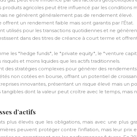
x des produits agricoles peut être influencé par les conditi
té, mais ne génèrent généralement pas de rendement élevé.
ffrent un rendement faible mais sont garantis par l’État.
 utilisés pour les transactions quotidiennes et ne génèren
estissent dans des titres de créance à court terme et of
les *hedge funds*, le *private equity*, le *venture capital*, 
isqués et moins liquides que les actifs traditionnels.
ant des stratégies complexes pour générer des rendements, s
tés non cotées en bourse, offrant un potentiel de croissanc
eprises innovantes, présentant un risque élevé mais un p
 tangibles dont la valeur peut croître avec le temps, mais
ses d’actifs
s plus élevés que les obligations, mais avec une plus gran
ières peuvent protéger contre l’inflation, mais leur prix es