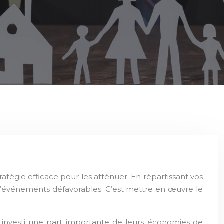
f d’événements défavorables. C’est mettre en œuvre le
nt investi une part importante de leurs économies de