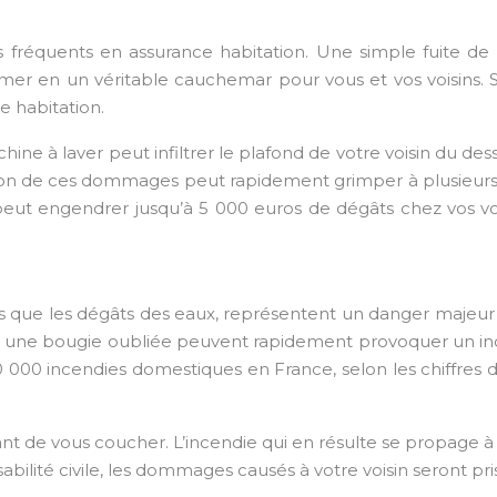
lus fréquents en assurance habitation. Une simple fuite d
mer en un véritable cauchemar pour vous et vos voisins. 
e habitation.
ne à laver peut infiltrer le plafond de votre voisin du des
ion de ces dommages peut rapidement grimper à plusieurs m
eut engendrer jusqu’à 5 000 euros de dégâts chez vos voisi
s que les dégâts des eaux, représentent un danger majeu
, ou une bougie oubliée peuvent rapidement provoquer un i
00 incendies domestiques en France, selon les chiffres du
t de vous coucher. L’incendie qui en résulte se propage à 
bilité civile, les dommages causés à votre voisin seront pris