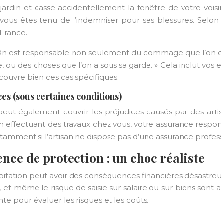
e jardin et casse accidentellement la fenêtre de votre vo
us êtes tenu de l’indemniser pour ses blessures. Selon le
France.
, « On est responsable non seulement du dommage que l’on ca
, ou des choses que l’on a sous sa garde. » Cela inclut vos
* couvre bien ces cas spécifiques.
s (sous certaines conditions)
n peut également couvrir les préjudices causés par des art
 effectuant des travaux chez vous, votre assurance respo
otamment si l’artisan ne dispose pas d’une assurance profess
nce de protection : un choc réaliste
bitation peut avoir des conséquences financières désastreuses
e, et même le risque de saisie sur salaire ou sur biens son
te pour évaluer les risques et les coûts.