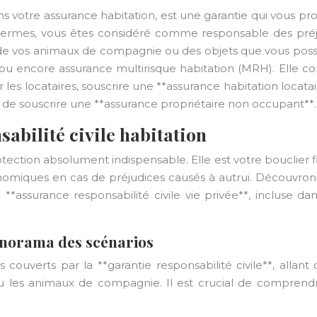
dans votre assurance habitation, est une garantie qui vous 
rmes, vous êtes considéré comme responsable des préjud
, de vos animaux de compagnie ou des objets que vous possé
, ou encore assurance multirisque habitation (MRH). Elle co
 les locataires, souscrire une **assurance habitation locatai
llé de souscrire une **assurance propriétaire non occupant**.
sabilité civile habitation
rotection absolument indispensable. Elle est votre bouclier 
onomiques en cas de préjudices causés à autrui. Découvrons
 **assurance responsabilité civile vie privée**, incluse d
anorama des scénarios
res couverts par la **garantie responsabilité civile**, al
 ou les animaux de compagnie. Il est crucial de compren