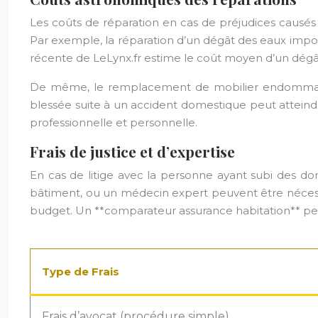
Les coûts de réparation en cas de préjudices causés
Par exemple, la réparation d’un dégât des eaux import
récente de LeLynx.fr estime le coût moyen d’un dégâ
De même, le remplacement de mobilier endommagé 
blessée suite à un accident domestique peut atteind
professionnelle et personnelle.
Frais de justice et d’expertise
En cas de litige avec la personne ayant subi des do
bâtiment, ou un médecin expert peuvent être nécess
budget. Un **comparateur assurance habitation** peut 
Type de Frais
Frais d’avocat (procédure simple)