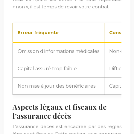
« non », il est temps de revoir votre contrat.
Erreur fréquente
Conséque
Omission d’informations médicales
Non-indem
Capital assuré trop faible
Difficultés
Non mise à jour des bénéficiaires
Capital ve
Aspects légaux et fiscaux de
l’assurance décès
L’assurance décès est encadrée par des règles
légales et fiscales. Cette section vous apportera